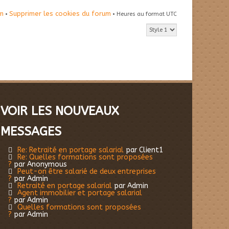
um
Supprimer les cookies du forum
•
• Heures au format UTC
VOIR LES NOUVEAUX
MESSAGES
Re: Retraité en portage salarial
par Client1
Re: Quelles formations sont proposées
?
par Anonymous
Peut-on être salarié de deux entreprises
?
par Admin
Retraité en portage salarial
par Admin
Agent immobilier et portage salarial
?
par Admin
Quelles formations sont proposées
?
par Admin