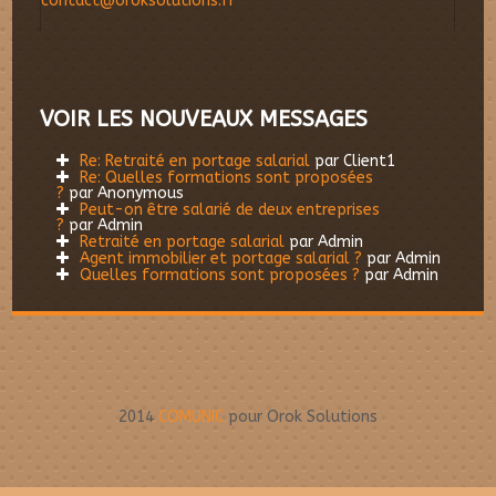
contact@oroksolutions.fr
VOIR LES NOUVEAUX MESSAGES
Re: Retraité en portage salarial
par Client1
Re: Quelles formations sont proposées
?
par Anonymous
Peut-on être salarié de deux entreprises
?
par Admin
Retraité en portage salarial
par Admin
Agent immobilier et portage salarial ?
par Admin
Quelles formations sont proposées ?
par Admin
2014
COMUNIC
pour Orok Solutions