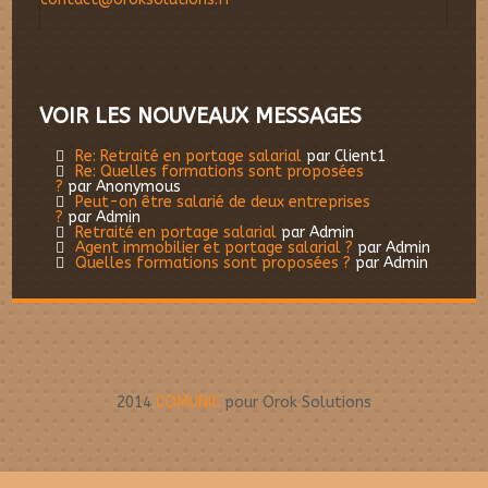
VOIR LES NOUVEAUX MESSAGES
Re: Retraité en portage salarial
par Client1
Re: Quelles formations sont proposées
?
par Anonymous
Peut-on être salarié de deux entreprises
?
par Admin
Retraité en portage salarial
par Admin
Agent immobilier et portage salarial ?
par Admin
Quelles formations sont proposées ?
par Admin
2014
COMUNIC
pour Orok Solutions