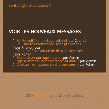
contact@oroksolutions.fr
VOIR LES NOUVEAUX MESSAGES
Re: Retraité en portage salarial
par Client1
Re: Quelles formations sont proposées
?
par Anonymous
Peut-on être salarié de deux entreprises
?
par Admin
Retraité en portage salarial
par Admin
Agent immobilier et portage salarial ?
par Admin
Quelles formations sont proposées ?
par Admin
2014
COMUNIC
pour Orok Solutions