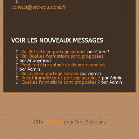
contact@oroksolutions.fr
VOIR LES NOUVEAUX MESSAGES
Re: Retraité en portage salarial
par Client1
Re: Quelles formations sont proposées
?
par Anonymous
Peut-on être salarié de deux entreprises
?
par Admin
Retraité en portage salarial
par Admin
Agent immobilier et portage salarial ?
par Admin
Quelles formations sont proposées ?
par Admin
2014
COMUNIC
pour Orok Solutions