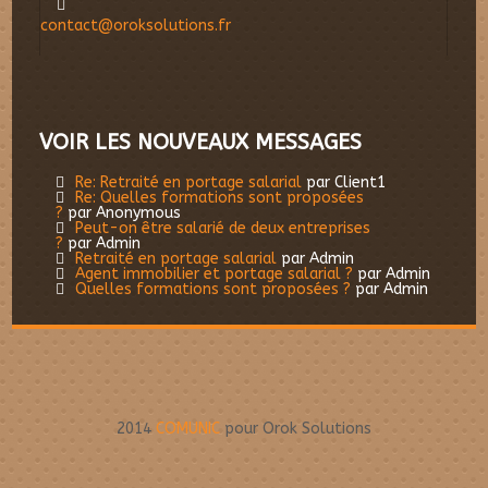
contact@oroksolutions.fr
VOIR LES NOUVEAUX MESSAGES
Re: Retraité en portage salarial
par Client1
Re: Quelles formations sont proposées
?
par Anonymous
Peut-on être salarié de deux entreprises
?
par Admin
Retraité en portage salarial
par Admin
Agent immobilier et portage salarial ?
par Admin
Quelles formations sont proposées ?
par Admin
2014
COMUNIC
pour Orok Solutions