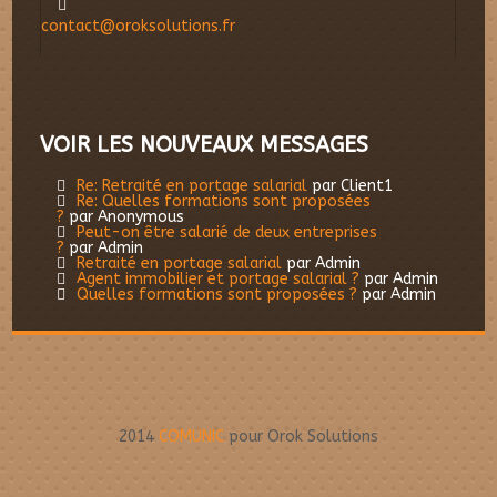
contact@oroksolutions.fr
VOIR LES NOUVEAUX MESSAGES
Re: Retraité en portage salarial
par Client1
Re: Quelles formations sont proposées
?
par Anonymous
Peut-on être salarié de deux entreprises
?
par Admin
Retraité en portage salarial
par Admin
Agent immobilier et portage salarial ?
par Admin
Quelles formations sont proposées ?
par Admin
2014
COMUNIC
pour Orok Solutions